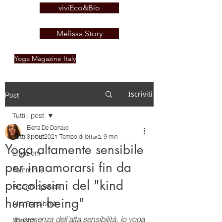
viviEco&Bio
Melissa Story
Yoga Magazine Italy
Post
Iscriviti
Tutti i post
Elena De Donato
Tutti i post
31 ott 2021
Tempo di lettura: 9 min
Yoga altamente sensibile
Emozioni
per innamorarsi fin da
Femminile
piccolissimi del "kind
Bisogni speciali
human being"
Alta Sensibilità
In presenza dell'alta sensibilità, lo yoga 
Nascita