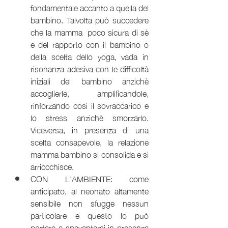
fondamentale accanto a quella del 
bambino. Talvolta può succedere 
che la mamma  poco sicura di sè 
e del rapporto con il bambino o 
della scelta dello yoga, vada in 
risonanza adesiva con le difficoltà 
iniziali del bambino anzichè 
accoglierle, amplificandole, 
rinforzando così il sovraccarico e 
lo stress anzichè smorzarlo. 
Viceversa, in presenza di una 
scelta consapevole, la relazione 
mamma bambino si consolida e si 
arriccchisce.
CON L'AMBIENTE: come 
anticipato, al neonato altamente 
sensibile non sfugge nessun 
particolare e questo lo può 
portare a spaventarsi in presenza 