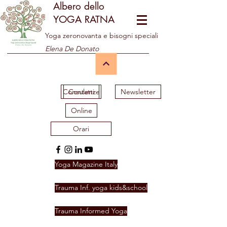
Albero dello
YOGA RATNA
Yoga zeronovanta e bisogni speciali
Elena De Donato
Consulenze
Contatti
Newsletter
Online
Orari
Yoga Magazine Italy
Trauma Inf. yoga kids&school
Trauma Informed Yoga