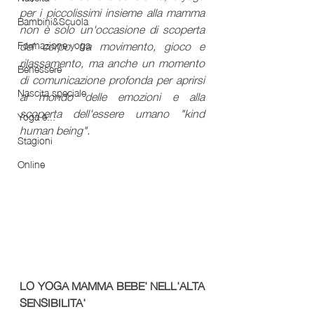
per i piccolissimi insieme alla mamma 
Bambini&Scuola
non è solo un'occasione di scoperta 
del corpo tra movimento, gioco e 
Formazione yoga
rilassamento, ma anche un momento 
Benessere
di comunicazione profonda per aprirsi 
Nascita speciale
al mondo delle emozioni e alla 
scoperta dell'essere umano "kind 
Yoga è...
human being". 
Stagioni
Online
LO YOGA MAMMA BEBE' NELL'ALTA 
SENSIBILITA'