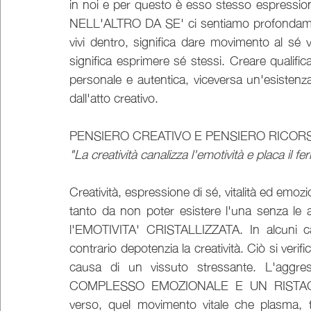
in noi e per questo è esso stesso espress
NELL'ALTRO DA SE' ci sentiamo profondamente v
vivi dentro, significa dare movimento al sé v
significa esprimere sé stessi. Creare qualific
personale e autentica, viceversa un'esisten
dall'atto creativo.
PENSIERO CREATIVO E PENSIERO RICOR
"La creatività canalizza l'emotività e placa il f
Creatività, espressione di sé, vitalità ed emoz
tanto da non poter esistere l'una senza le 
l'EMOTIVITA' CRISTALLIZZATA. In alcuni cas
contrario depotenzia la creatività. Ciò si veri
causa di un vissuto stressante. L'aggre
COMPLESSO EMOZIONALE E UN RISTAGN
verso, quel movimento vitale che plasma, t