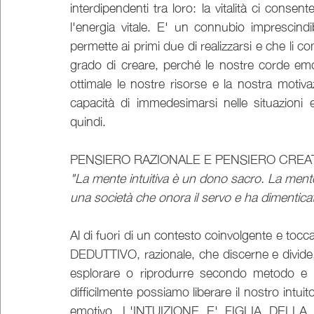
interdipendenti tra loro: la vitalità ci consente
l'energia vitale. E' un connubio imprescind
permette ai primi due di realizzarsi e che li c
grado di creare, perché le nostre corde em
ottimale le nostre risorse e la nostra moti
capacità di immedesimarsi nelle situazioni e
quindi. 
PENSIERO RAZIONALE E PENSIERO CREA
"La mente intuitiva è un dono sacro. La ment
una società che onora il servo e ha dimenticato
Al di fuori di un contesto coinvolgente e t
DEDUTTIVO, razionale, che discerne e divide,
esplorare o riprodurre secondo metodo e c
difficilmente possiamo liberare il nostro intu
emotivo. L'INTUIZIONE E' FIGLIA DELLA P