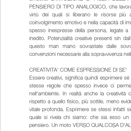
PENSIERO DI TIPO ANALOGICO, che lavora pe
virtù dei quali si liberano le risorse più
coinvolgimento emotivo e nella capacità di imme
spesso inespresse della persona, legate a t
inedito. Potenzialità creative presenti sin da
questo man mano sovrastate dalle sovrast
convenzioni necessarie alla sopravvivenza nell
CREATIVITA' COME ESPRESSIONE DI SE'
Essere creativi, significa quindi esprimere sé s
stesse regole che spesso invece ci permett
nell'ambiente. In realtà anche la creatività 
rispetto a quello fisico, più sottile, meno evid
vitale profonda. Esprimere se stessi infatt
quale si rivela chi siamo: che sia esso un
pensiero. Un moto VERSO QUALCOSA D'ALTR