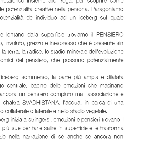
taforico insieme allo Yoga, per scoprire come 
e potenzialità creative nella persona. Paragoniamo  
enzialità dell'individuo ad un iceberg sul quale 
 e lontano dalla superficie troviamo il PENSIERO 
nvoluto, grezzo e inespresso che è presente sin 
erra, la radice, lo stadio minerale dell'evoluzione 
tomici del pensiero, che possono potenzialmente 
'iceberg sommerso, la parte più ampia e dilatata 
ogo centrale, bacino delle emozioni che macinano 
è ancora un pensiero compiuto ma  associazione e 
l chakra SVADHISTANA, l'acqua, in cerca di una 
 collaterale o laterale e nello stadio vegetale.
erg inizia a stringersi, emozioni e pensieri trovano il 
 più sue per farle salire in superficie e le trasforma 
o nella narrazione di sé anche se ancora non 