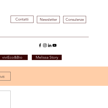
Contatti
Newsletter
Consulenze
viviEco&Bio
Melissa Story
viti