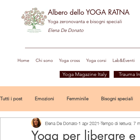
Albero dello YOGA RATNA
Yoga zeronovanta e bisogni speciali
Elena De Donato
Home
Chi sono
Yoga cross
Yoga corsi
Lab&Eventi
Yoga Magazine Italy
Trauma In
Tutti i post
Emozioni
Femminile
Bisogni speciali
Elena De Donato
1 apr 2021
Tempo di lettura: 7 
Bambini&Scuola
Formazione yoga
Benessere
Yoga per liberare e 