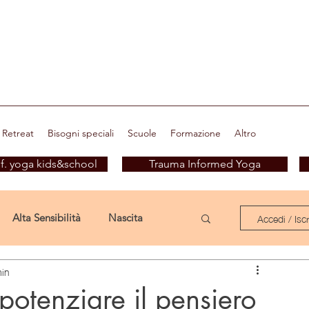
Retreat
Bisogni speciali
Scuole
Formazione
Altro
f. yoga kids&school
Trauma Informed Yoga
Accedi / Iscri
Alta Sensibilità
Nascita
min
Nascita speciale
Yoga è...
potenziare il pensiero