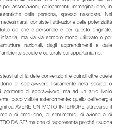
r associazioni, collegamenti, immaginazione, in 
 autentiche della persona, spesso nascoste. Nel 
desimarsi, consiste l'attivazione delle potenzialità 
utto ciò che è personale e per questo originale, 
ll'infanzia, ma via via sempre meno utilizzate e per 
rutture razionali, dagli apprendimenti e dalle 
'ambiente sociale e culturale cui apparteniamo.  
tessi al di là delle convenzioni e quindi oltre quelle 
ono di sopravvivere fisicamente nella società o 
ci permette di sopravvivere, ma ad un altro livello 
ente, poco visibile esteriormente: quello dell'energia 
i significa AVERE UN MOTO INTERIORE attraverso il 
 moto di emozione, di sentimento, di azione o di 
O DA SE' ma che ci rappresenta perché risuona 