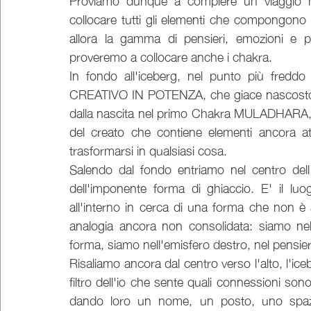
Proviamo dunque a compiere un viaggio me
collocare tutti gli elementi che compongono l
allora la gamma di pensieri, emozioni e pot
proveremo a collocare anche i chakra.
In fondo all'iceberg, nel punto più freddo
CREATIVO IN POTENZA, che giace nascosto, i
dalla nascita nel primo Chakra MULADHARA, la t
del creato che contiene elementi ancora a
trasformarsi in qualsiasi cosa.
Salendo dal fondo entriamo nel centro dell
dell'imponente forma di ghiaccio. E' il lu
all'interno in cerca di una forma che non 
analogia ancora non consolidata: siamo ne
forma, siamo nell'emisfero destro, nel pensiero
Risaliamo ancora dal centro verso l'alto, l'iceb
filtro dell'io che sente quali connessioni sono
dando loro un nome, un posto, uno spazi