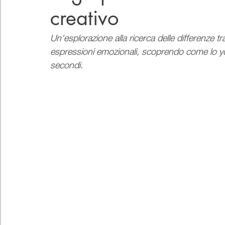
creativo
Stagioni
Online
Un'esplorazione alla ricerca delle differenze tra 
espressioni emozionali, scoprendo come lo yoga
secondi.