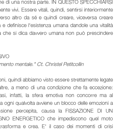
ione di una nostra parte. IN QUESTO SPECCHIARSI 
ivi. Essere vitali, quindi, sentirsi interiormente 
erso altro da sé e quindi creare, viceversa creare 
a e definisce l'esistenza umana dandole una vitalità 
za che si dica davvero umana non può prescindere 
SIVO
ermento mentale." Ct. Christel Petitcollin
ioni, quindi abbiamo visto essere strettamente legate 
altre, a meno di una condizione che fa eccezione: 
i, infatti, la sfera emotiva non concorre ma al 
fica ogni qualvolta avviene un blocco delle emozioni a 
ssione percepita, causa la FISSAZIONE DI UN 
O ENERGETICO che impediscono quel moto 
rasforma e crea. E' il caso dei momenti di crisi 