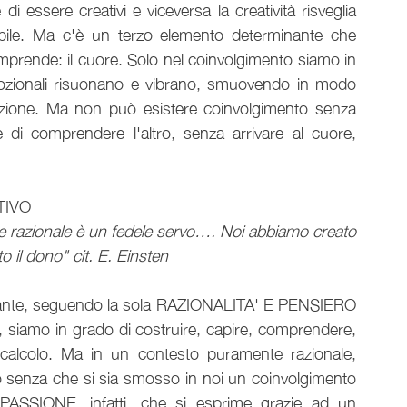
 di essere creativi e viceversa la creatività risveglia 
ibile. Ma c'è un terzo elemento determinante che 
omprende: il cuore. Solo nel coinvolgimento siamo in 
ozionali risuonano e vibrano, smuovendo in modo 
vazione. Ma non può esistere coinvolgimento senza 
 di comprendere l'altro, senza arrivare al cuore, 
TIVO
e razionale è un fedele servo…. Noi abbiamo creato 
 il dono" cit. E. Einsten
occante, seguendo la sola RAZIONALITA' E PENSIERO 
 siamo in grado di costruire, capire, comprendere, 
alcolo. Ma in un contesto puramente razionale, 
ito senza che si sia smosso in noi un coinvolgimento 
ASSIONE, infatti, che si esprime grazie ad un 