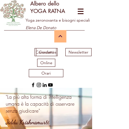
Albero dello
YOGA RATNA
Yoga zeronovanta e bisogni speciali
Elena De Donato
Consulenze
Contatti
Newsletter
Online
Orari
"La più alta forma di intelligenza
umana è la capacità di osservare
senza giudicare"
Jiddu Krishnamurti