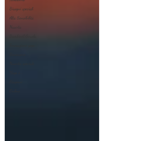
Bisogni speciali
Alta Sensibilità
Nascita
Bambini&Scuola
Formazione yoga
Benessere
Nascita speciale
Yoga è...
Stagioni
Online