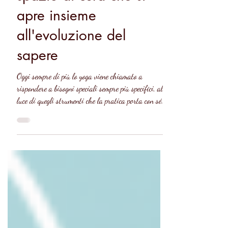
spazio di cura che si
apre insieme
all'evoluzione del
sapere
Oggi sempre di più lo yoga viene chiamato a
rispondere a bisogni speciali sempre più specifici, alla
luce di quegli strumenti che la pratica porta con sé
impliciti come terapeutici e che però spesso passano in
secondo piano rispetto nella proposta portata sul
tappetino. CONCETTO DI CURA NELLO YOGA
CLASSICO E NELLO YOGA TERAPEUTICO Il
cammino di crescita dell'allievo proposto dalla
disciplina dello yoga, porta con sé impliciti strumenti
e mezzi dello yoga terapeutico, che per