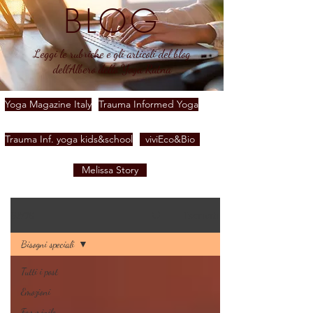
BLOG
Leggi le rubriche e gli articoli del blog
dell'Albero dello Yoga Ratna
Yoga Magazine Italy
Trauma Informed Yoga
Trauma Inf. yoga kids&school
viviEco&Bio
Melissa Story
Iscriviti
BLOG
Bisogni speciali
Tutti i post
Emozioni
Femminile