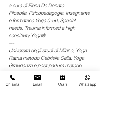
a cura di Elena De Donato
Filosofia, Psicopedagogia, Insegnante 
e formatrice Yoga 0-90, Special 
needs, Trauma informed e High 
sensitivity Yoga®️ 
---
Università degli studi di Milano, Yoga 
Ratna metodo Gabriella Cella, Yoga 
Gravidanza e post partum metodo 
Yoga in fascia®️, Yoga for the Special 
Child©️, GiocaYoga®️, Somatic 
Chiama
Email
Orari
Whatsapp
Competence®️Yoga Teacher, High 
Sensitive Yoga Persone Altamente 
Sensibili HSP Italia™️, Docente unica 
Master Giocayoga®️Care bambini 
speciali AIYB, Docente unica ‘Nascita 
speciale: yoga cesareo, presentazione 
podalica, prematurità per la 
Specializzazione post Formazione 