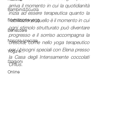
arriva il momento in cui la quotidianità 
Bambini&Scuola
inizia ad essere terapeutica quanto la 
riabilitazione: quello è il momento in cui 
Formazione yoga
ogni stimolo strutturato può diventare 
Benessere
progresso e il sorriso accompagna la 
Nascita speciale
crescita, come nello yoga terapeutico 
per i bisogni speciali con Elena presso 
Yoga è...
la Casa degli Intensamente coccolati 
Stagioni
Onlus.
Online