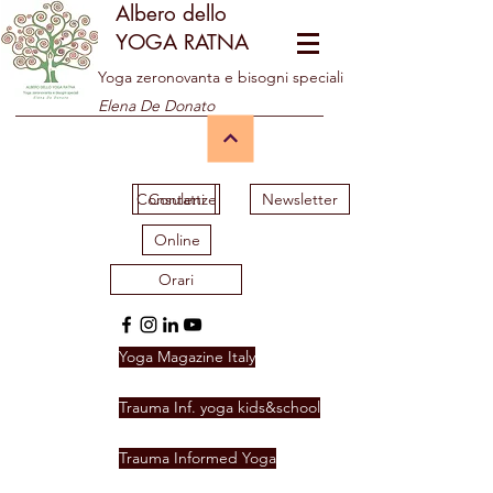
Albero dello
YOGA RATNA
Yoga zeronovanta e bisogni speciali
Elena De Donato
Consulenze
Contatti
Newsletter
Online
Orari
Yoga Magazine Italy
Trauma Inf. yoga kids&school
Trauma Informed Yoga