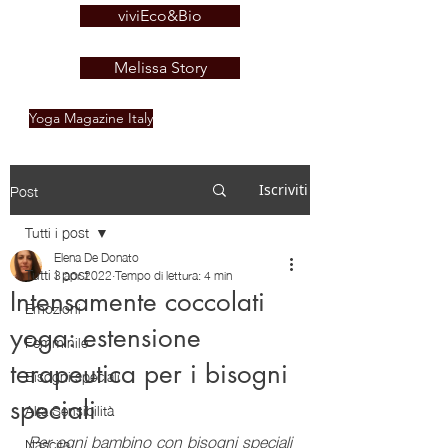
viviEco&Bio
Melissa Story
Yoga Magazine Italy
Post
Iscriviti
Tutti i post
Elena De Donato
Tutti i post
3 apr 2022
Tempo di lettura: 4 min
Intensamente coccolati
Emozioni
yoga: estensione
Femminile
terapeutica per i bisogni
Bisogni speciali
speciali
Alta Sensibilità
Per ogni bambino con bisogni speciali 
Nascita