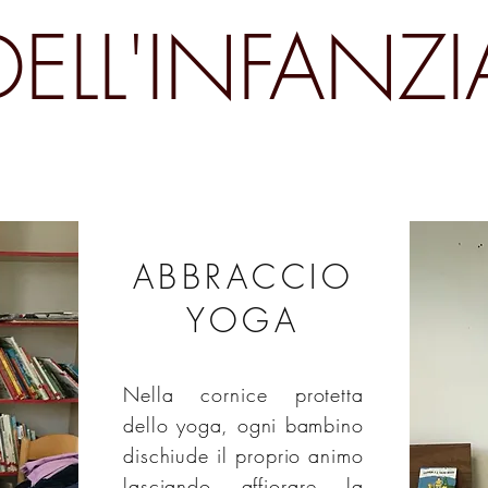
DELL'INFANZI
ABBRACCIO
YOGA
Nella cornice protetta
dello yoga, ogni bambino
dischiude il proprio animo
lasciando affiorare la