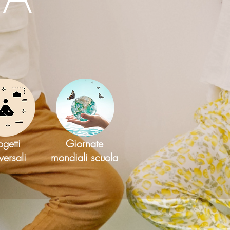
ogetti
Giornate
versali
mondiali scuola