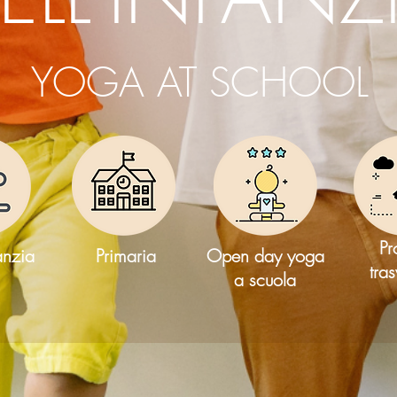
YOGA AT SCHOOL
Pr
anzia
Primaria
Open da
y yoga
tras
a scuola