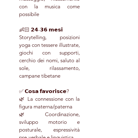
con la musica come
possibile
👶🏻 𝟮𝟰-𝟯𝟲 𝗺𝗲𝘀𝗶
Storytelling, posizioni
yoga con tessere illustrate,
giochi con supporti,
cerchio dei nomi, saluto al
sole, rilassamento,
campane tibetane
✅ 𝗖𝗼𝘀𝗮 𝗳𝗮𝘃𝗼𝗿𝗶𝘀𝗰𝗲?
🌿 La connessione con la
figura materna/paterna
🌿 Coordinazione,
sviluppo motorio e
posturale, espressività
pre-verbale e linguistica