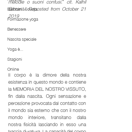
melodie o suoni confusi.
” 
cit. Kalhil 
Gibran - Reposted from October 21 
Bambini&Scuola
2019 
Formazione yoga
Benessere
Nascita speciale
Yoga è...
Stagioni
Online
Il corpo è la dimore della nostra 
esistenza in questo mondo e contiene 
la MEMORIA DEL NOSTRO VISSUTO, 
fin dalla nascita. Ogni sensazione e 
percezione provocata dal contatto con 
il mondo sia esterno che con il nostro 
mondo interiore, transitano dalla 
nostra fisicità lasciando in esso una 
traccia duratura. La capacità del corpo 