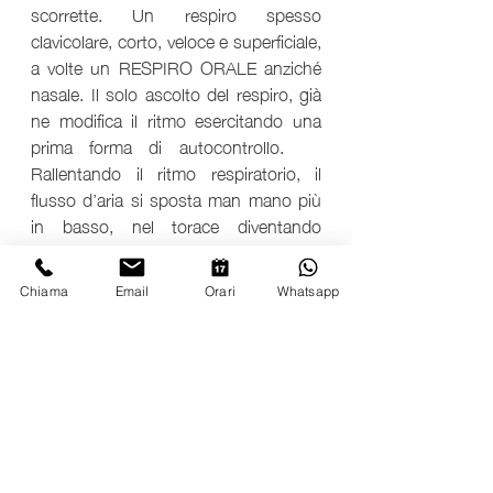
scorrette. Un respiro spesso 
clavicolare, corto, veloce e superficiale, 
a volte un RESPIRO ORALE anziché 
nasale. Il solo ascolto del respiro, già 
ne modifica il ritmo esercitando una 
prima forma di autocontrollo.    
Rallentando il ritmo respiratorio, il 
flusso d’aria si sposta man mano più 
in basso, nel torace diventando 
RESPIRO VOLONTARIO, 
consapevole, da sforzo e così la 
Chiama
Email
Orari
Whatsapp
coscienza inizia ad espandersi 
calmando la mente. Una volta 
acquietata la mente, il respiro scende 
ancora più in basso, nel diaframma 
con riflesso nell’addome, diventando 
un RESPIRO COSCIENTE, profondo, 
lento e ampio; un RESPIRO NASALE 
che si porta più vicino al cervello 