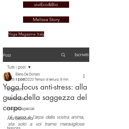
viviEco&Bio
Melissa Story
Yoga Magazine Italy
Post
Iscriviti
Tutti i post
Elena De Donato
Tutti i post
11 ott 2020
Tempo di lettura: 9 min
Yoga focus anti-stress: alla
Emozioni
guida della saggezza del
Femminile
corpo
Bisogni speciali
“
Il corpo è l’arpa della vostra anima, 
Alta Sensibilità
sta solo a voi trarne meravigliose 
Nascita