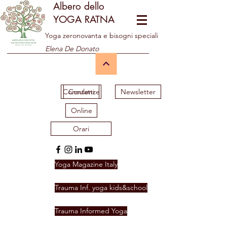
Albero dello
YOGA RATNA
Yoga zeronovanta e bisogni speciali
Elena De Donato
Consulenze
Contatti
Newsletter
Online
Orari
Yoga Magazine Italy
Trauma Inf. yoga kids&school
Trauma Informed Yoga