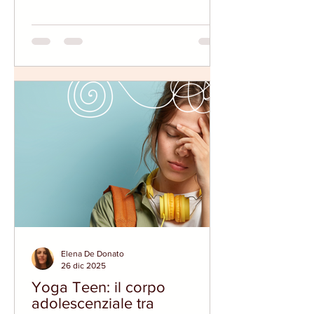
di quegli strumenti che la pratica porta
con sé impliciti come terapeutici e che
però spesso passano in secondo piano
rispetto nella proposta portata sul
tappetino. CONCETTO DI CURA NELLO
YOGA CLASSICO E NELLO YOGA
TERAPEUTICO Il cammino di crescita
dell'allievo proposto dalla disciplina
dello yoga, porta con sé impliciti
strumenti e mezzi dello yoga
terapeutico, che per
Elena De Donato
26 dic 2025
Yoga Teen: il corpo
adolescenziale tra