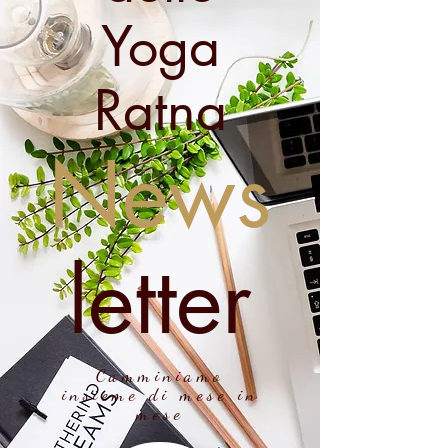
Yoga
Ratna
News
letter
Camminiamo
insieme di mese in
mese