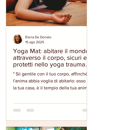
mutamento
Elena De Donato
15 ago 2025
Yoga Mat: abitare il mondo
attraverso il corpo, sicuri e
protetti nello yoga trauma
informed
" Sii gentile con il tuo corpo, affinché
l'anima abbia voglia di abitarlo: esso è
la tua casa, è il tempio della tua anima.
Tutto affronta per te e tutto custodisce.
Guardalo con occhi grati " Lo yoga ci
aiuta a stare bene con noi stessi in un
corpo non solo sano e armonico, ma
riappacificato con il residuo emozionale
lasciato dal mondo dentro di noi - Dagli