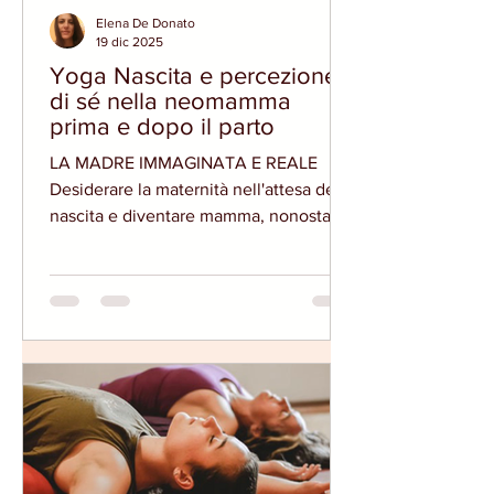
Elena De Donato
19 dic 2025
Yoga Nascita e percezione
di sé nella neomamma
prima e dopo il parto
LA MADRE IMMAGINATA E REALE
Desiderare la maternità nell'attesa della
nascita e diventare mamma, nonostante
possa sembrare un passaggio semplice,
naturale e spontaneo, implica una serie
di cambiamenti psichicamente
complessi e per nulla scontati. Con la
trasformazione del corpo e la
costruzione del nuovo ruolo materno,
infatti, si innesca per la neomamma una
vera e propria fase di delicata
transizione, che ha al centro l'immagine
di sé. Per quanto la trama di questo