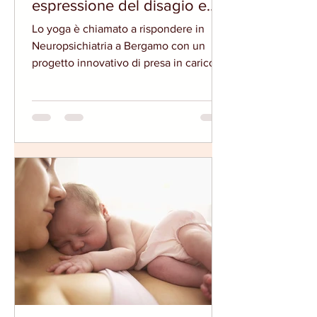
espressione del disagio e
risorsa
Lo yoga è chiamato a rispondere in
Neuropsichiatria a Bergamo con un
progetto innovativo di presa in carico
integrata del disagio adolescenziale
attraverso una attenta pratica corporea
unita al respiro, finalizzati
all’espressione ed integrazione delle
emozioni, al loro contenimento e
regolazione, alla gestione dei vissuti
emozionali - (Il progetto e intervento E.
De Donato alla Cerimonia di Bilancio
attività 2025 di Nepios Onlus
Associazione a Tutela dell'infanzia - 11
dicem