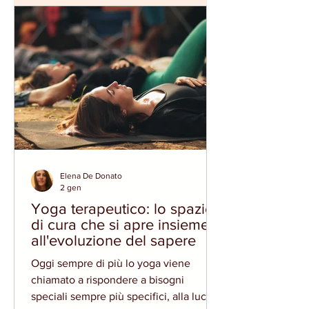
DI UNO SPAZIO DI INTERAZIONE
SPECIALE PER I PAPA' Lo speciale
momento della nascita insieme ai
cambiamenti famigliari che lo
accompagnano che vedono al centro la
maternità, lasciano spesso ai
Elena De Donato
2 gen
Yoga terapeutico: lo spazio
di cura che si apre insieme
all'evoluzione del sapere
Oggi sempre di più lo yoga viene
chiamato a rispondere a bisogni
speciali sempre più specifici, alla luce