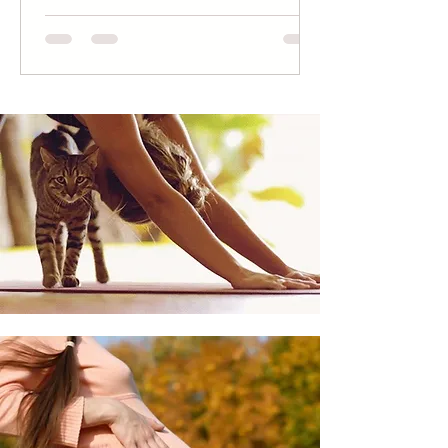
parto, è un'occasione unica per
dedicarsi allo sviluppo della diade
mamma bambino attraverso l'alto
contatto corpo a corpo, cuore a cuore,
respiro a respiro. Un momento di
recupero fisico dopo gravidanza e parto
per la mamma, ma anche di
condivisione insieme per rielaborare i
significati della nascita, insieme alle
evocazioni c