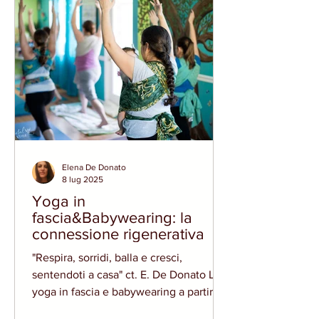
atti del Convegno AIYB Yoga 2024:
"Abitare il mondo come casa nostra" -
Esistono momenti durante la pratica
yoga in cu
Elena De Donato
8 lug 2025
Yoga in
fascia&Babywearing: la
connessione rigenerativa
"Respira, sorridi, balla e cresci,
sentendoti a casa" ct. E. De Donato Lo
yoga in fascia e babywearing a partire
già dal 40° giorno di puerpuerio post