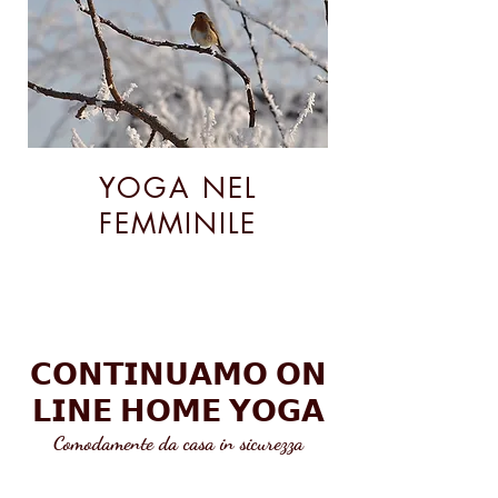
YOGA NEL
FEMMINILE
𝗖𝗢𝗡𝗧𝗜𝗡𝗨𝗔𝗠𝗢 𝗢𝗡
𝗟𝗜𝗡𝗘 𝗛𝗢𝗠𝗘 𝗬𝗢𝗚𝗔
Comodamente da casa in sicurezza