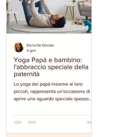
Elena De Donato
3 gen
Yoga Papà e bambino:
l'abbraccio speciale della
paternità
Lo yoga dei papà insieme ai loro
piccoli, rappresenta un'occasione di
aprire uno sguardo speciale spesso
inedito con cui abbracciare la paternità
nel gioco, nella connessione e nella
coccola coinvolgendo attivamente
nella relazione di crescita anche la
componente maschile . LA NECESSITA'